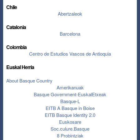
Chile
Abertzaleok
Catalonia
Barcelona
Colombia
Centro de Estudios Vascos de Antioquia
Euskal Herria
About Basque Country
Amerikanuak
Basque Government-EuskalEtxeak
Basque-L
EITB A Basque in Boise
EITB Basque Identity 2.0
Euskosare
S
oc.culure.Basque
8 Probintziak