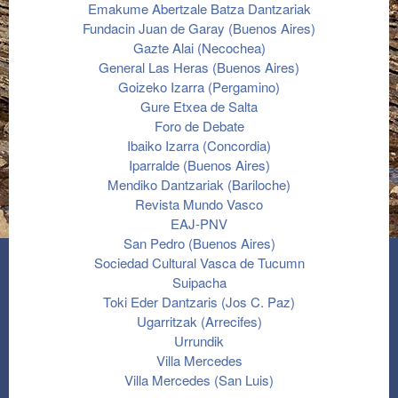
Emakume Abertzale Batza Dantzariak
Fundacin Juan de Garay (Buenos Aires)
Gazte Alai (Necochea)
General Las Heras (Buenos Aires)
Goizeko Izarra (Pergamino)
Gure Etxea de Salta
Foro de Debate
Ibaiko Izarra (Concordia)
Iparralde (Buenos Aires)
Mendiko Dantzariak (Bariloche)
Revista Mundo Vasco
EAJ-PNV
San Pedro (Buenos Aires)
Sociedad Cultural Vasca de Tucumn
Suipacha
Toki Eder Dantzaris (Jos C. Paz)
Ugarritzak (Arrecifes)
Urrundik
Villa Mercedes
Villa Mercedes (San Luis)