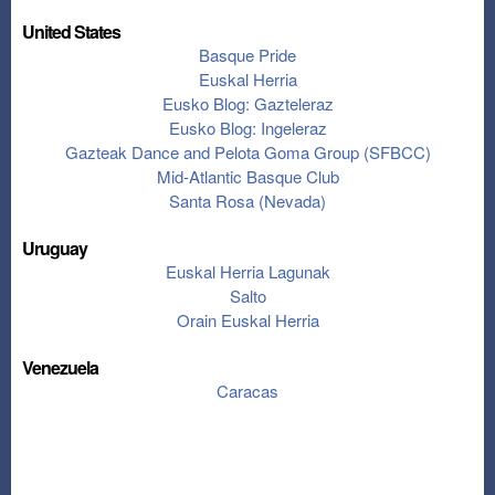
United States
Basque Pride
Euskal Herria
Eusko Blog: Gazteleraz
Eusko Blog: Ingeleraz
Gazteak Dance and Pelota Goma Group (SFBCC)
Mid-Atlantic Basque Club
Santa Rosa (Nevada)
Uruguay
Euskal Herria Lagunak
Salto
Orain Euskal Herria
Venezuela
Caracas