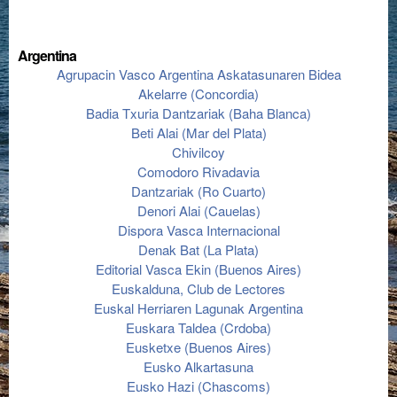
Argentina
Agrupacin Vasco Argentina Askatasunaren Bidea
Akelarre (Concordia)
Badia Txuria Dantzariak (Baha Blanca)
Beti Alai (Mar del Plata)
Chivilcoy
Comodoro Rivadavia
Dantzariak (Ro Cuarto)
Denori Alai (Cauelas)
Dispora Vasca Internacional
Denak Bat (La Plata)
Editorial Vasca Ekin (Buenos Aires)
Euskalduna, Club de Lectores
Euskal Herriaren Lagunak Argentina
Euskara Taldea (Crdoba)
Eusketxe (Buenos Aires)
Eusko Alkartasuna
Eusko Hazi (Chascoms)