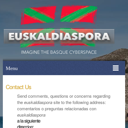
Menu
Contact Us
Send comments, questions or concerns regarding
the
euskaldiaspora
site to the following address:
comentarios o preguntas relacionadas con
euskaldiaspora
a la siguiente
direcci
n:
o