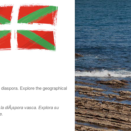
 diaspora. Explore the geographical
la di
Ã¡
spora vasca. Explora su
e.