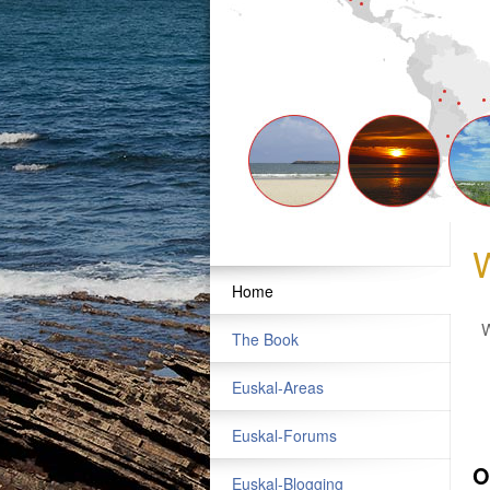
W
Home
W
The Book
Euskal-Areas
Euskal-Forums
O
Euskal-Blogging